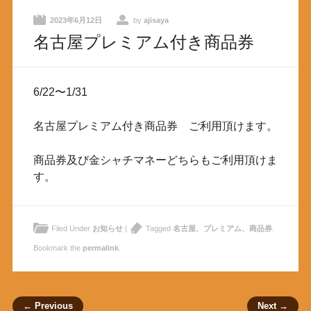
2023年6月12日
by
ajisaya
名古屋プレミアム付き商品券
6/22〜1/31
名古屋プレミアム付き商品券 ご利用頂けます。
商品券及び金シャチマネーどちらもご利用頂けま
す。
Filed Under
お知らせ
|
Tagged
名古屋、プレミアム、商品券
.
Bookmark the
permalink
.
Post navigation
← Previous
Next →