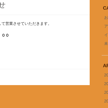
せ
C
して営業させていただきます。
：００
A
2
2
2
2