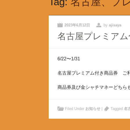
Tag:
名古屋、プ
2023年6月12日
by
ajisaya
名古屋プレミアム
6/22〜1/31
名古屋プレミアム付き商品券 ご
商品券及び金シャチマネーどちら
Filed Under
お知らせ
|
Tagged
名