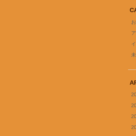
C
A
2
2
2
2